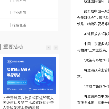
畅通国际循环，
第21届中国—
行业新闻
合作对话会”，该活
铁路、物流和贸易等
绿色低碳
加速释放多式联
中国—东盟多式
重要活动
<
>
与物流”三大主题展
“政策与环境”环
将邀请政府主管
求。
“港航与铁路”环
将邀请来自中国
关于开展第八批多式联运经营人
等级评估及第二批多式联运经营
有服务成果，提出合
人等级复核工作的通知