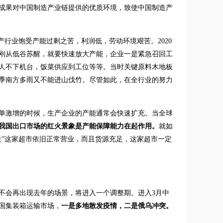
成果对中国制造产业链提供的优质环境，致使中国制造产
行业饱受产能过剩之苦，利润低，劳动环境艰苦。2020
刚从低谷苏醒，就要快速放大产能，企业一是紧急召回工
人不下机台，饭菜供应到工位等等。当时关键原料木地板
季南方多雨又不能进山伐竹。尽管如此，在全行业的努力
单激增的时候，生产企业的产能通常会快速扩充。当全球
年，我国出口市场的红火景象是产能保障能力在起作用。
就如
造”这家超市依旧正常营业，而且货源充足，这家超市一定
不会再出现去年的场景，将进入一个调整期。进入3月中
国集装箱运输市场，
一是
多地散发疫情，二是俄乌冲突。