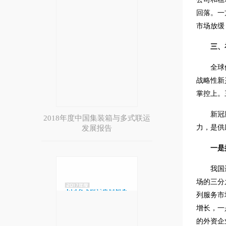
回落。一
市场放缓
三、
全球
战略性新
掌控上。
新冠
2018年度中国集装箱与多式联运
力，是供
发展报告
一是
我国
场的三分
列服务市
增长，一
的外资企