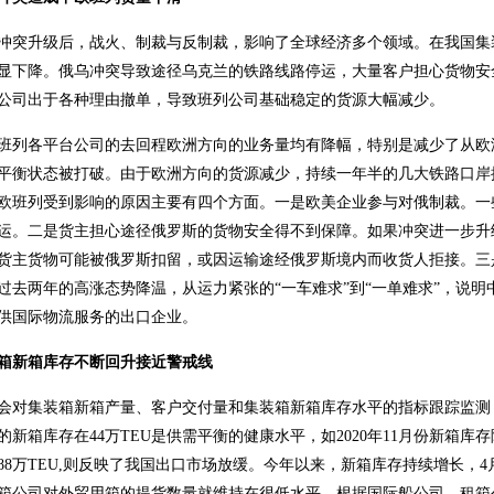
冲突升级后，战火、制裁与反制裁，影响了全球经济多个领域。在我国集
显下降。俄乌冲突导致途径乌克兰的铁路线路停运，大量客户担心货物安
公司出于各种理由撤单，导致班列公司基础稳定的货源大幅减少。
班列各平台公司的去回程欧洲方向的业务量均有降幅，特别是减少了从欧
平衡状态被打破。由于欧洲方向的货源减少，持续一年半的几大铁路口岸
欧班列受到影响的原因主要有四个方面。一是欧美企业参与对俄制裁。一
运。二是货主担心途径俄罗斯的货物安全得不到保障。如果冲突进一步升
货主货物可能被俄罗斯扣留，或因运输途经俄罗斯境内而收货人拒接。三
过去两年的高涨态势降温，从运力紧张的“一车难求”到“一单难求”，说
供国际物流服务的出口企业。
箱新箱库存不断回升接近警戒线
会对集装箱新箱产量、客户交付量和集装箱新箱库存水平的指标跟踪监测
的新箱库存在44万TEU是供需平衡的健康水平，如2020年11月份新箱库
88万TEU,则反映了我国出口市场放缓。今年以来，新箱库存持续增长，
箱公司对外贸用箱的提货数量就维持在很低水平。根据国际船公司、租箱