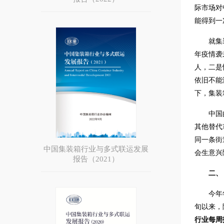
际市场对
能得到一
就集
年疫情袭
人，二是
依旧不能
下，集装
中国
其他替代
同一条街
中国集装箱行业与多式联运发展
会生意兴
报告（2021）
二、
今年
旬以来，
行业每周