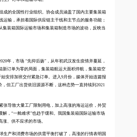
组成的全国性行业组织。协会成员涵盖了国内主要集装箱
线运输，承担着国际供应链主干线和主节点的服务功能；
将从集装箱国际运输市场和集装箱制造市场的波动，反映当
20年，市场 “先抑后扬”，从年初武汉发生疫情并蔓延，
装箱新订单为零的局面，集装箱航运大面积停航，集装箱空
开始安排加班交付紧急订单。进入9月份，媒体开始连篇报
涨价，但工厂出货依旧源源不断，这种态势一直持续到2021
力紧张导致大量工厂限制用电，加上高涨的海运运价，外贸
缓解，“一舱难求”也趋于缓和。我国集装箱国际运输市场
高涨、供不应求的市场。
球生产和消费市场的供需平衡打破了，高涨的行情表明国