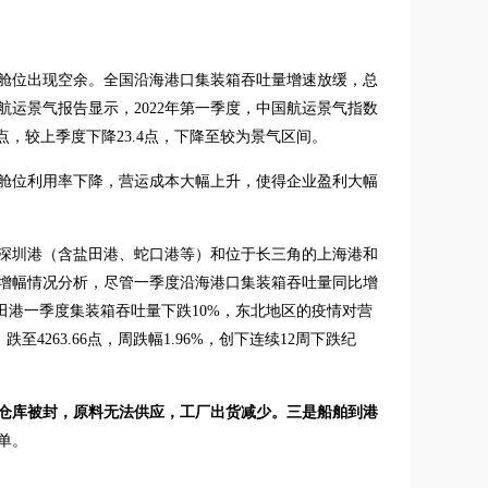
舱位出现空余。全国沿海港口集装箱吞吐量增速放缓，总
航运景气报告显示，2022年第一季度，中国航运景气指数
76点，较上季度下降23.4点，下降至较为景气区间。
舱位利用率下降，营运成本大幅上升，使得企业盈利大幅
深圳港（含盐田港、蛇口港等）和位于长三角的上海港和
增幅情况分析，尽管一季度沿海港口集装箱吞吐量同比增
，盐田港一季度集装箱吞吐量下跌10%，东北地区的疫情对营
4263.66点，周跌幅1.96%，创下连续12周下跌纪
仓库被封，原料无法供应，工厂出货减少。三是船舶到港
单。