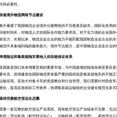
性和必要性。
加速境外物流网络节点建设
集中暴露了我国物流企业境外分拨网络的不完善甚至缺失，国际化布局的
回收时间长，对物流人才的国际合作能力要求高。对于实力强的企业国外
资实力，长期以来，物流业走出去的能力不能匹配我国制造业走出去的水
物流中具备端到端的服务能力。境外节点能力，是中国物流企业走出去的
跨境陆运和集装箱拖车要纳入供应链保证体系
亚国家是我们未来增量贸易的重要市场，与中国接壤的陆地东南亚更应是
要补充。疫情爆发给国际物流带来最严重的阻碍就是集装箱拖车的不能正
运输实现。应加大对集卡车的资源整合和行业管理。我们需要针对防疫常
册化，提高应急响应工作效率，协调集装箱运输链的企业健全规范化多式
亟待完善航空货运生态圈
需要一套完整的航空货运产业系统。现有航空货运产业链条不完整，无法
包括：货运机场（航空转运中心）、运输机场（客货混用）、基地货运公