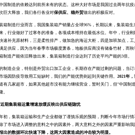
中国制造的依赖达到前所未有的状态。这种大好市场是我国过去两年抗疫
次巨大释放，我们各行各业对
保供应、稳外贸
做出的积极应对。
装箱制造行业而言，我国集装箱产销量占全球96%，长期以来，集装箱生产
来，行业做好了过寒冬的准备，各项成本维持在最低水位。年中，行业刚
快速补充原材料，三是柔性排产，做加急的海运大柜，四是加班加点，工
满足供应，因为当年春季市场极度萧条，地板供应商没有储备竹材，而秋
箱制造产能依旧释放出来，集装箱制造行业达到了历史平均产能的3倍。
的制造企业，特别是外贸出口加工企业，长期存在产能过剩的问题，当订
市场因防疫导致用工短缺时，我们的产能优势则起到关键作用。
2021
道有几家超市，如果其他超市没有能力继续营业，暂时关门，但“中国制
隆。
 近期集装箱运量增速放缓反映出供应链隐忧
年初，集装箱运输和生产企业都做了谨慎乐观的预期，判断今年市场行情
除了市场进入调整的意料之中的因素外，两大意料之外的因素严重影响我
报出的数据环比快速下降，这两大因素造成的冲击较为明显。