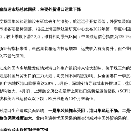
箱航运市场总体回落，主要外贸港口运量下降
度我国集装箱运输没有延续去年的涨势，航运运价开始回落，外贸集装箱
市场各项指标回落。根据上海国际航运研究中心发布2022年第一季度中国
.24点，较上季度下滑7.2点，维持相对景气区间；中国航运信心指数为135.
项经营指标来看，虽然集装箱运力投放增加，运费收入有所提升，但企业
入不景气区间。
以来的国内多地散发疫情对港口的生产组织带来较大影响。位于珠三角的
港是我国外贸出口的主力大港，均受到不同程度影响。从全国港口一季度
%，但广东地区港口降幅高达6.9%，3月份，深圳疫情导致城市停摆10天
影响较大。4月初，上海航交所公布最新上海出口集装箱运价指数（SCFI）跌至
线和美西线运价双双下跌，欧洲线创近10个月来新低。
对港口生产造成负面影响。
一是集装箱拖车受阻，港口集疏运不畅。二是
舱位保障难度加大。
业内普遍担忧国际采购商会消减对中国外贸的采购订
冲突造成中欧班列货量下滑