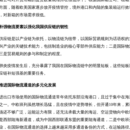
方面，随着欧美国家逐步放开疫情管控，境外港口和内陆的集装箱运行效
，对新箱的市场需求很低。
补强物流要素以强化我国供应链的韧性
供应链是以产业链为依托，以物流链为纽带，以国际贸易规则为话语权的
兴产业的关键技术能力，包括制造业的核心零部件供应能力；二是国际物
三是贸易规则的参与和制定的程度。
肺炎疫情发生后，充分暴露了我国在国际物流链中的明显短板，这些短板
应链补短强基的重要任务。
推进国际物流通道的多元化发展
进出口市场使用的国际物流通道常年依托东部沿海港口，且过于集中在海
之一。中欧班列虽然增长迅猛，且在疫情中逆势增长，但开通10年来，
场还不够广泛，运能运力有限，还无法承载大量的海运、空运货物向中欧
是西部陆海新通道，成为中国西部联通东盟的重要陆海通道，二是中欧班
业，在国际物流通道的选择上越来越采用多通道备份的方式，在运输路径