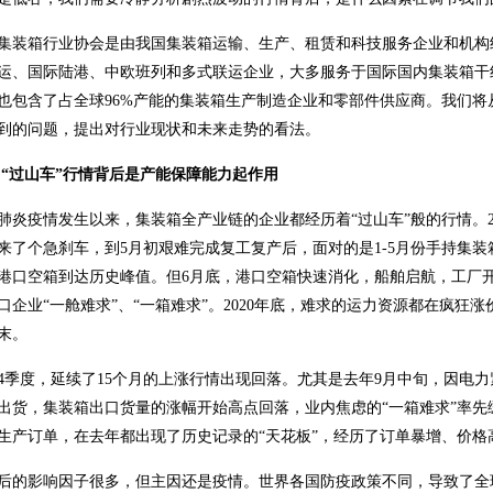
集装箱行业协会是由我国集装箱运输、生产、租赁和科技服务企业和机构
运、国际陆港、中欧班列和多式联运企业，大多服务于国际国内集装箱干
也包含了占全球96%产能的集装箱生产制造企业和零部件供应商。我们
到的问题，提出对行业现状和未来走势的看法。
 “过山车”行情背后是产能保障能力起作用
肺炎疫情发生以来，集装箱全产业链的企业都经历着“过山车”般的行情。20
来了个急刹车，到5月初艰难完成复工复产后，面对的是1-5月份手持集
港口空箱到达历史峰值。但6月底，港口空箱快速消化，船舶启航，工厂
口企业“一舱难求”、“一箱难求”。2020年底，难求的运力资源都在疯狂
末。
4季度，延续了15个月的上涨行情出现回落。尤其是去年9月中旬，因电
出货，集装箱出口货量的涨幅开始高点回落，业内焦虑的“一箱难求”率先
生产订单，在去年都出现了历史记录的“天花板”，经历了订单暴增、价格
后的影响因子很多，但主因还是疫情。世界各国防疫政策不同，导致了全