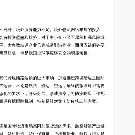
不充分，境外服务能力不足。境外物流网络布局的投入
会有投资壁垒和排挤，对于中小企业又不愿承担高风险或
平。大多数航运企业只完成港到港作业，而供应链服务要
明显短板，也是我国全球供应链安全的明显短板。
我们跨境陆路运输的巨大市场，加速推进跨境陆运是国际
常运营，不论是铁路、航运、空运，最终的微循环都需要
态化的要求下，分级分层、形成预案，将防疫响应工作规
联运数据跟踪机制，特别是针对集卡防疫状态的方案。
满足国际物流市场高附加值货运的需求。航空货运产业链
司、货机制造、货机保有量、货机租赁业、航权（特别是