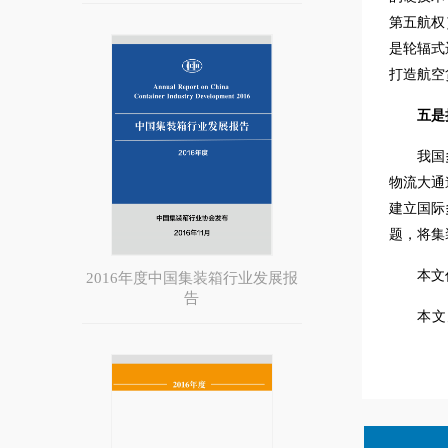
第五航权
是轮辐式
打造航空
五是
我国
物流大通
建立国际
题，将集
本文
2016年度中国集装箱行业发展报
告
本文