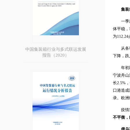
集装
一季
体平稳，
为112
从各
中国集装箱行业与多式联运发展
报告（2020）
下降，跌
年初
宁波舟山
长2.5
口港造成
录。欧洲
疫情
不平衡，
俄乌