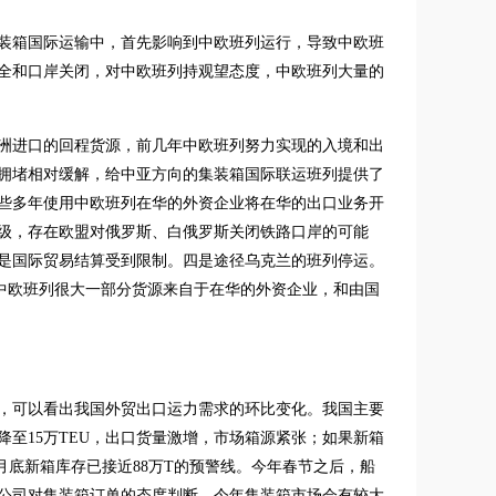
装箱国际运输中，首先影响到中欧班列运行，导致中欧班
全和口岸关闭，对中欧班列持观望态度，中欧班列大量的
洲进口的回程货源，前几年中欧班列努力实现的入境和出
拥堵相对缓解，给中亚方向的集装箱国际联运班列提供了
些多年使用中欧班列在华的外资企业将在华的出口业务开
级，存在欧盟对俄罗斯、白俄罗斯关闭铁路口岸的可能
是国际贸易结算受到限制。四是途径乌克兰的班列停运。
明中欧班列很大一部分货源来自于在华的外资企业，和由国
，可以看出我国外贸出口运力需求的环比变化。我国主要
存降至15万TEU，出口货量激增，市场箱源紧张；如果新箱
4月底新箱库存已接近88万T的预警线。今年春节之后，船
公司对集装箱订单的态度判断，今年集装箱市场会有较大