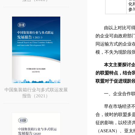
化
参
由以上对比可
的企业可由政府部
同运输方式的企业
模，不失为现阶段
本文主要探讨
的联盟特点，结合
联盟对于促进现阶
中国集装箱行业与多式联运发展
一、企业合作
报告（2021）
早在市场经济
合，彼时的联盟多
征的影响，以经济共
（ASEAN）、亚