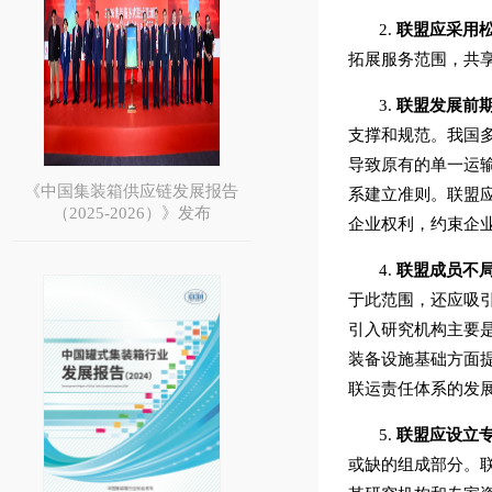
2.
联盟应采用
拓展服务范围，共
3.
联盟发展前
支撑和规范。我国
导致原有的单一运
《中国集装箱供应链发展报告
系建立准则。联盟
（2025-2026）》发布
企业权利，约束企
4.
联盟成员不
于此范围，还应吸
引入研究机构主要
装备设施基础方面
联运责任体系的发
5.
联盟应设立
或缺的组成部分。