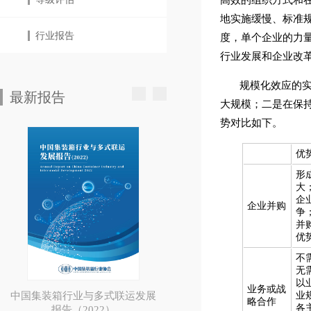
高效的组织方式和
地实施缓慢、标准
行业报告
度，单个企业的力
行业发展和企业改
规模化效应的
最新报告
大规模；二是在保
势对比如下。
优
形
大
企
企业并购
争
并
优
不
无
以
业务或战
中国集装箱行业与多式联运发展
业
略合作
各
报告（2022）