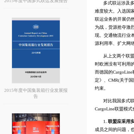
2015年度中国多式联运发展报告
多式联运涉及
难度较大。入选国
联运业务的开展仍
为战，货源抢夺激
现。交通物流行业
源利用率、扩大网
从上文两个联盟
时欧洲没有可利用的
而德国的Cargo
定》、CMR(关于
约束。
2015年度中国集装箱行业发展报
告
对比我国多式联
CargoLine
1.
联盟应采用
成员之间的问题，