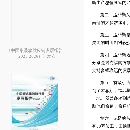
民生产总值90%的
第二，孟菲斯
南部的大多数城市
第三，孟菲斯
关闭的时间相对较
《中国集装箱供应链发展报告
第四，孟菲斯既
（2025-2026）》发布
分别是诺克福南方
支持多式联运的发
第五，有吸引力的
到了孟菲斯，孟菲
土地。我曾多次到访
助他们修路，修通
第六，充足的劳
有50万员工，田纳