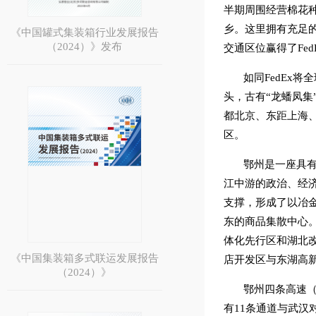
半期周围经营棉花
乡。这里拥有充足
《中国罐式集装箱行业发展报告
（2024）》发布
交通区位赢得了Fe
如同FedEx
头，古有“龙蟠凤
都北京、东距上海、
区。
鄂州是一座具
江中游的政治、经济
支撑，形成了以冶
东的商品集散中心
体化先行区和湖北改
《中国集装箱多式联运发展报告
店开发区与东湖高
（2024）》
鄂州四条高速
有11条通道与武