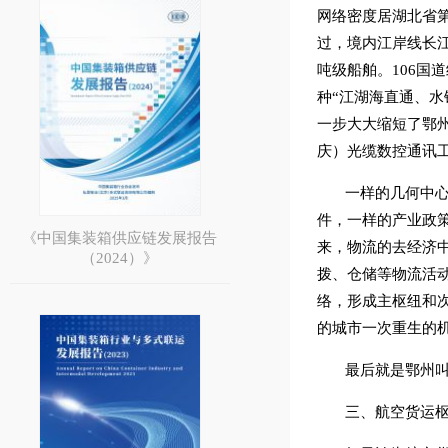
网络密度居湖北省第
过，境内江岸线长江航
吨级船舶。106国
种“江湖海直通、
一步大大缩短了鄂
庆）光缆数控通讯
一样的几何中
件，一样的产业政
《中国集装箱供应链发展报告
来，物流的去经济
（2024）》
拨、仓储等物流活动
络，形成主枢纽和
的城市一次重生的
最后就是鄂州
三、航空货运