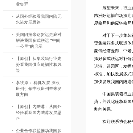
业集群
展望未来，行业
跨洲际运输市场预期
从国外经验看我国内陆无
水港发展思路
易格局和供应链格局
美国阿拉米达货运走廊对
对于下一步集装
解决我国多式联运 “中间
贸集装箱多式联运体
一公里”的启示
蒙俄经济走廊、中老
【原创】从集装箱行业走
挥好多式联运对补链
势看我国供应链韧性和风
进港、进园区，发挥
险
标准，加快发展多式
加快发展我国内陆港
李牧原： 稳健发展 汉欧
班列引领中欧班列未来发
中国集装箱行业
展方向
势，并以此诠释我国
【原创】内陆港：从国外
割的关系。
经验看我国内陆港发展思
路
欢迎联系协会秘书处
企业合作联盟推动我国多