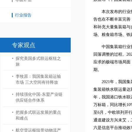
本次发布的行业
行业报告
告也在不断丰富完善
和补充大量集装箱与
场、粮食箱市场、铁
专家观点
中国集装箱行业
回落调整的过程。2
探究美国多式联运枢纽之
应求的极端市场局面
旅
期。
李牧原：我国集装箱运输
2021年，我国
市场 三大空间有待释放
集装箱铁水联运量达到
持续强化中国-东盟产业链
年，我国港口铁水联运
供应链合作体系
万标箱，同比增长10%
把握多式联运发展的重点
至6月，中欧班列开行
和难点
通道建设方兴未艾，
六是信息平台推动效
航空货运枢纽带动物流产