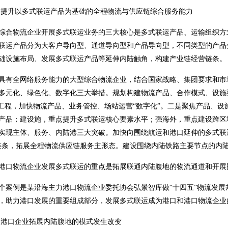
提升以多式联运产品为基础的全程物流与供应链综合服务能力
综合物流企业开展多式联运业务的三大核心是多式联运产品、运输组织方
联运产品分为大客户导向型、通道导向型和产品导向型，不同类型的产品
础设施布局、发展多式联运产品等延伸内陆触角，构建产业链经营链条。
具有全网络服务能力的大型综合物流企业，结合国家战略、集团要求和市
多元化、绿色化、数字化三大举措。规划构建物流产品、合作模式、设施
”工程，加快物流产品、业务管控、场站运营“数字化”。二是聚焦产品、设
产品；建设施，重点提升多式联运核心要素水平；强海外，重点建设跨区
实现主体、服务、内陆港三大突破。加快向围绕航运和港口延伸的多式联
链条，拓展全程物流供应链服务主形态。建设围绕内陆铁路主要节点的内
港口物流企业发展多式联运的重点是拓展联通内陆腹地的物流通道和开展
个案例是某沿海主力港口物流企业委托协会弘景智库做“十四五”物流发
，助力港口发展的重要组成部分，发展多式联运成为港口和港口物流企业
港口企业拓展内陆腹地的模式发生改变