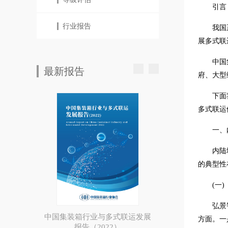
引言
行业报告
我国
展多式联
中国
最新报告
府、大型
下面
多式联运
一、
内陆
的典型性
(一)
弘景
中国集装箱行业与多式联运发展
方面。一
报告（2022）