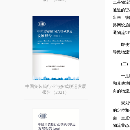
二是物流
通道的贸
出来；铁
路网设施
通物流组
即使
导致物流
(二)
一是
和其他地
中国集装箱行业与多式联运发展
向的物流
报告（2021）
规划
的定位和
面，重点
物流业态