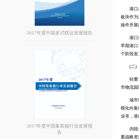
港口
板块作为
操作开展
2017年度中国多式联运发展报告
港口
早期港口
个阶段发
(二)
轻重
市物流园
城市
模化向集
业等，港
2017年度中国集装箱行业发展报
内陆
告
要战略资