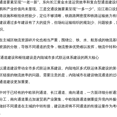
通道要素呈现“一老一新”。东向长江黄金水道运营效率和复合型通道建
易和产业价值尚未显现。三是交通设施要素呈现“一多一少”。沿江港口
路设施和枢纽依然较少，定位不够清晰，铁路路网密度和铁路运输效力有
建设通过多年建设有了大的提升，但场站运输组织的规划少、问题较多，
织。
在主城区物流资源碎片化也相当严重，围绕公、铁、水、航形成的物流基
资源的分散，导致不同通道的竞争，物流整体优势难以发挥，物流中转和
通道建设和枢纽建设是内陆城市多式联运体系建设的两大核心
以通道建设带动全市多式联运体系建设。内陆地区多式联运体系建设的第
区链接的物流效率的问题。需要注意的是，内陆城市在建设物流通道的过
通道建设更加重要。
中对于已经有的中欧班列通道、长江通道、南向通道，一方面详细分析通
分工，南向通道重点加速贸易产业聚集，中欧陆路通道侧重提升境内外服
做好不同通道在主城的中转衔接，建议政府将不同通道的衔接运量作为考
。