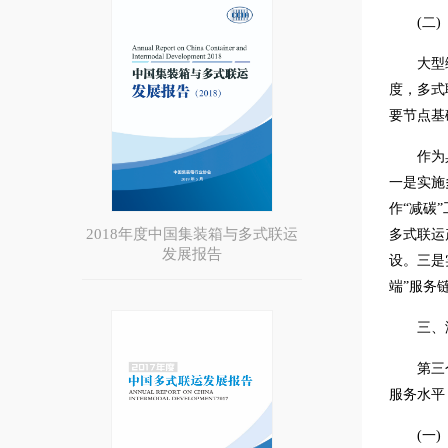
(二)
大型
度，多式
要节点基
作为
一是实施
作“减碳
2018年度中国集装箱与多式联运
多式联运
发展报告
设。三是
端”服务
三、
第三
服务水平
(一)