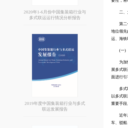
要性，将
2020年1-6月份中国集装箱行业与
二、
多式联运运行情况分析报告
第二
地位领先
运、海铁
(一)
为加
展多式联
面进行引
多式
以多式联
2019年度中国集装箱行业与多式
重要手段
联运发展报告
近年
车、驳船